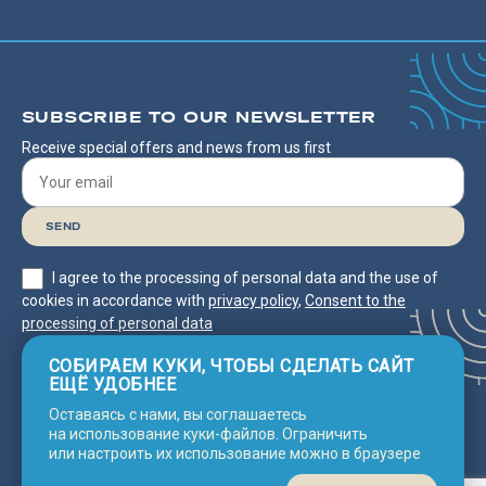
SUBSCRIBE TO OUR NEWSLETTER
Receive special offers and news from us first
I agree to the processing of personal data and the use of
cookies in accordance with
privacy policy
,
Consent to the
processing of personal data
СОБИРАЕМ КУКИ, ЧТОБЫ СДЕЛАТЬ САЙТ
ЕЩЁ УДОБНЕЕ
Оставаясь с нами, вы соглашаетесь
Consent to the processing of personal
2025 © Neco Line
Privacy
на использование куки-файлов. Ограничить
Policy
Asia
data
или настроить их использование можно в браузере
© Сделано с 💗 в
Nine Arts