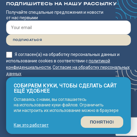
ПОДПИШИТЕСЬ НА НАШУ РАССЫЛКУ
Получайте спецальные предложения и новости
от нас первыми
Я согласен(а) на обработку персональных данных и
использование cookies в соответствии с
политикой
конфиденциальности
,
Согласие на обработку персональных
данных
СОБИРАЕМ КУКИ, ЧТОБЫ СДЕЛАТЬ САЙТ
ЕЩЁ УДОБНЕЕ
Оставаясь с нами, вы соглашаетесь
Согласие на обработку
2025 © Neco
Политика
на использование куки-файлов. Ограничить
конфиденциальности
Line Asia
персональных данных
или настроить их использование можно в браузере
© Сделано с 💗 в
Nine Arts
ПОНЯТНО
Как это работает