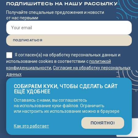
ПОДПИШИТЕСЬ НА НАШУ РАССЫЛКУ
Получайте спецальные предложения и новости
от нас первыми
Я согласен(а) на обработку персональных данных и
использование cookies в соответствии с
политикой
конфиденциальности
,
Согласие на обработку персональных
данных
СОБИРАЕМ КУКИ, ЧТОБЫ СДЕЛАТЬ САЙТ
ЕЩЁ УДОБНЕЕ
Оставаясь с нами, вы соглашаетесь
Согласие на обработку
2025 © Neco
Политика
на использование куки-файлов. Ограничить
конфиденциальности
Line Asia
персональных данных
или настроить их использование можно в браузере
© Сделано с 💗 в
Nine Arts
ПОНЯТНО
Как это работает