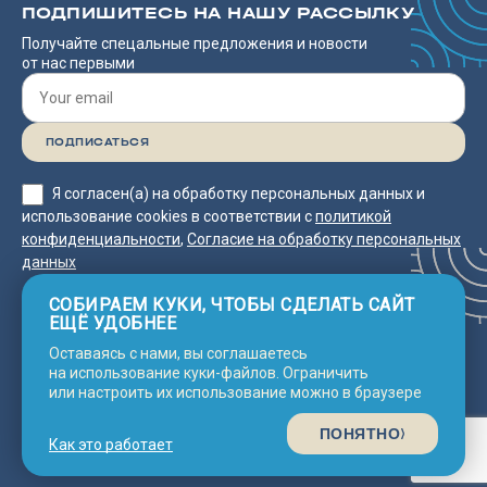
ПОДПИШИТЕСЬ НА НАШУ РАССЫЛКУ
Получайте спецальные предложения и новости
от нас первыми
Я согласен(а) на обработку персональных данных и
использование cookies в соответствии с
политикой
конфиденциальности
,
Согласие на обработку персональных
данных
СОБИРАЕМ КУКИ, ЧТОБЫ СДЕЛАТЬ САЙТ
ЕЩЁ УДОБНЕЕ
Оставаясь с нами, вы соглашаетесь
Согласие на обработку
2025 © Neco
Политика
на использование куки-файлов. Ограничить
конфиденциальности
Line Asia
персональных данных
или настроить их использование можно в браузере
© Сделано с 💗 в
Nine Arts
ПОНЯТНО
Как это работает