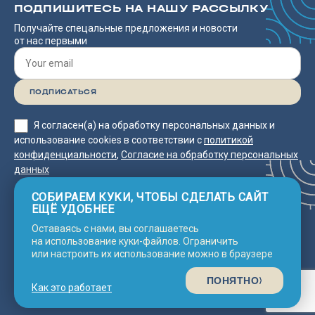
ПОДПИШИТЕСЬ НА НАШУ РАССЫЛКУ
Получайте спецальные предложения и новости
от нас первыми
Я согласен(а) на обработку персональных данных и
использование cookies в соответствии с
политикой
конфиденциальности
,
Согласие на обработку персональных
данных
СОБИРАЕМ КУКИ, ЧТОБЫ СДЕЛАТЬ САЙТ
ЕЩЁ УДОБНЕЕ
Оставаясь с нами, вы соглашаетесь
Согласие на обработку
2025 © Neco
Политика
на использование куки-файлов. Ограничить
конфиденциальности
Line Asia
персональных данных
или настроить их использование можно в браузере
© Сделано с 💗 в
Nine Arts
ПОНЯТНО
Как это работает