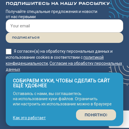
ПОДПИШИТЕСЬ НА НАШУ РАССЫЛКУ
Получайте спецальные предложения и новости
от нас первыми
Я согласен(а) на обработку персональных данных и
использование cookies в соответствии с
политикой
конфиденциальности
,
Согласие на обработку персональных
данных
СОБИРАЕМ КУКИ, ЧТОБЫ СДЕЛАТЬ САЙТ
ЕЩЁ УДОБНЕЕ
Оставаясь с нами, вы соглашаетесь
Согласие на обработку
2025 © Neco
Политика
на использование куки-файлов. Ограничить
конфиденциальности
Line Asia
персональных данных
или настроить их использование можно в браузере
© Сделано с 💗 в
Nine Arts
ПОНЯТНО
Как это работает